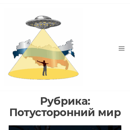
Перейти
к
содержимому
РОССИЯ
ПАРАНОРМАЛ
Рубрика:
Потусторонний мир