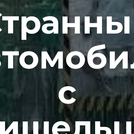
Странны
втомоби
с
ишель